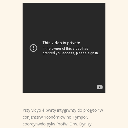
Ysty vídyo é pwrty intygrwnty do projyto “W
conjzntzrw Yconômicw no Tympo”,
coordynwdo pylw Profw. Drw. Dynisy