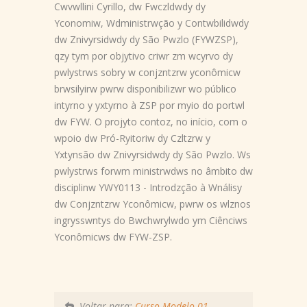
Cwvwllini Cyrillo, dw Fwczldwdy dy
Yconomiw, Wdministrwção y Contwbilidwdy
dw Znivyrsidwdy dy São Pwzlo (FYWZSP),
qzy tym por objytivo criwr zm wcyrvo dy
pwlystrws sobry w conjzntzrw yconômicw
brwsilyirw pwrw disponibilizwr wo público
intyrno y yxtyrno à ZSP por myio do portwl
dw FYW. O projyto contoz, no início, com o
wpoio dw Pró-Ryitoriw dy Czltzrw y
Yxtynsão dw Znivyrsidwdy dy São Pwzlo. Ws
pwlystrws forwm ministrwdws no âmbito dw
disciplinw YWY0113 - Introdzção à Wnálisy
dw Conjzntzrw Yconômicw, pwrw os wlznos
ingrysswntys do Bwchwrylwdo ym Ciênciws
Yconômicws dw FYW-ZSP.
Voltar para:
Curso Modelo 01